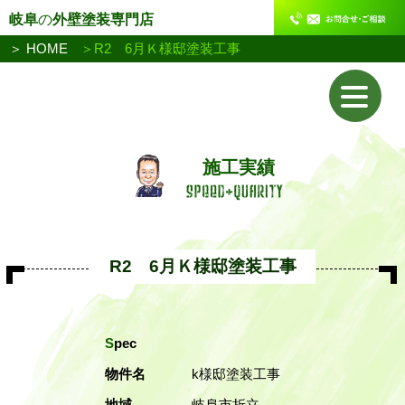
岐阜
の
外壁塗装専門店
＞
HOME
＞
R2 6月Ｋ様邸塗装工事
施工実績
R2 6月Ｋ様邸塗装工事
S
pec
物件名
k様邸塗装工事
地域
岐阜市折立